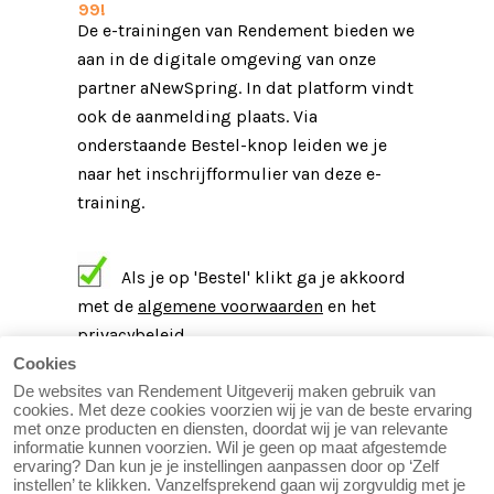
99!
De e-trainingen van Rendement bieden we
aan in de digitale omgeving van onze
partner aNewSpring. In dat platform vindt
ook de aanmelding plaats. Via
onderstaande Bestel-knop leiden we je
naar het inschrijfformulier van deze e-
training.
Als je op 'Bestel' klikt ga je akkoord
met de
algemene voorwaarden
en het
privacybeleid
.
Cookies
Bestel
De websites van Rendement Uitgeverij maken gebruik van
cookies. Met deze cookies voorzien wij je van de beste ervaring
met onze producten en diensten, doordat wij je van relevante
Klikt je op ‘Bestel’ dan geef je automatisch
informatie kunnen voorzien. Wil je geen op maat afgestemde
toestemming voor het ontvangen van commerciële e-
ervaring? Dan kun je je instellingen aanpassen door op ‘Zelf
mails, waarmee wij je op de hoogte brengen van
instellen’ te klikken. Vanzelfsprekend gaan wij zorgvuldig met je