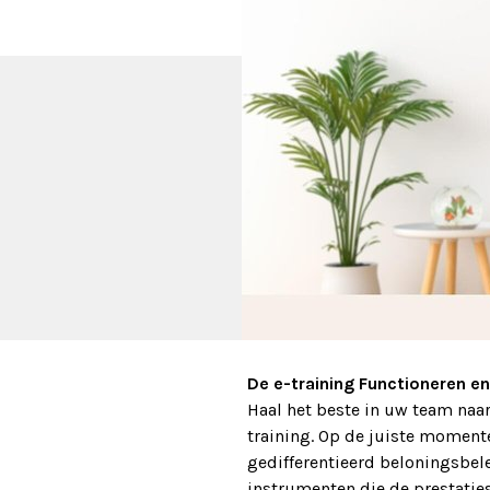
Func
E-tra
De e-training Functioneren e
Haal het beste in uw team naar
training. Op de juiste momen
gedifferentieerd beloningsbel
instrumenten die de prestati