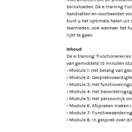
beïnvloeden. De e-training Fu
handvatten en voorbeelden vo
kunt u het optimale halen uit
teamleden, ook wanneer het f
lijkt te gaan.
Inhoud
De e-training 'Functioneren e
van gemiddeld 15 minuten stu
• Module 1: Het belang van ge
• Module 2: Gespreksvaardigh
• Module 3: Het functionering
• Module 4: Het beoordelings
• Module 5: Het persoonlijk o
• Module 6: Afspraken maken i
• Module 7: Functiewaarderin
• Module 8: In gesprek over di