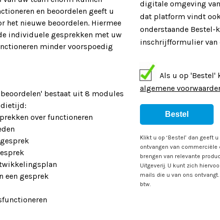
digitale omgeving van
nctioneren en beoordelen geeft u
dat platform vindt oo
or het nieuwe beoordelen. Hiermee
onderstaande Bestel-k
 de individuele gesprekken met uw
inschrijfformulier van 
unctioneren minder voorspoedig
Als u op 'Bestel' kl
algemene voorwaarde
n beoordelen' bestaat uit 8 modules
dietijd:
Bestel
sprekken over functioneren
eden
Klikt u op ‘Bestel’ dan geeft
sgesprek
ontvangen van commerciële e
gesprek
brengen van relevante produ
ntwikkelingsplan
Uitgeverij. U kunt zich hierv
n een gesprek
mails die u van ons ontvangt. 
btw.
g
sfunctioneren