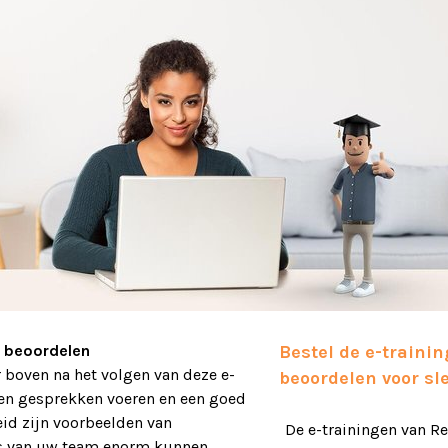
tioneren en beoordelen
ining
n beoordelen
Bestel de e-traini
 boven na het volgen van deze e-
beoordelen
voor
sl
ten gesprekken voeren en een goed
eid zijn voorbeelden van
De e-trainingen van R
es van uw team enorm kunnen