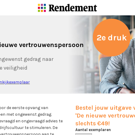
2e druk
ieuwe vertrouwenspersoon
ngewenst gedrag naar
e veiligheid
inkijkexemplaar
Bestel jouw uitgave
oor de eerste opvang van
ben met ongewenst gedrag.
'De nieuwe vertrouw
gevraagd en ongevraagd advies te
slechts €49!
rijfscultuur te stimuleren. De
Aantal exemplaren
 vertrouwenspersoon aan te