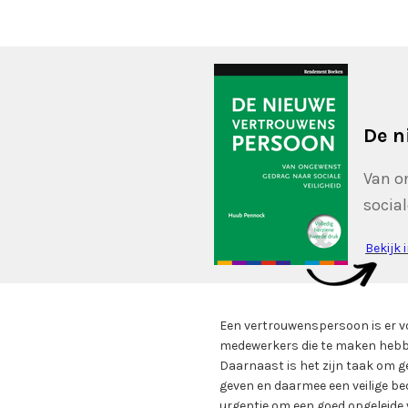
De n
Van o
social
Bekijk 
Een vertrouwenspersoon is er v
medewerkers die te maken heb
Daarnaast is het zijn taak om 
geven en daarmee een veilige bed
urgentie om een goed opgeleide