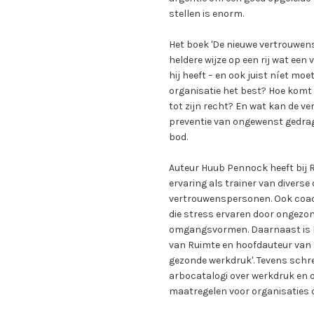
stellen is enorm.
Het boek 'De nieuwe vertrouwens
heldere wijze op een rij wat een
hij heeft – en ook juist níet mo
organisatie het best? Hoe kom
tot zijn recht? En wat kan de 
preventie van ongewenst gedra
bod.
Auteur Huub Pennock heeft bij 
ervaring als trainer van diverse
vertrouwenspersonen. Ook coa
die stress ervaren door ongezo
omgangsvormen. Daarnaast is hi
van Ruimte en hoofdauteur van 
gezonde werkdruk'. Tevens schree
arbocatalogi over werkdruk en 
maatregelen voor organisaties o