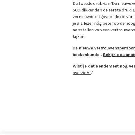
De tweede druk van 'De nieuwe v
50% dikker dan de eerste druk! E
vernieuwde uitgave is de rol va
je als lezer nóg beter op de hoogt
aanstellen van een vertrouwens
kijken.
De nieuwe vertrouwenspersoon'
boekenbundel.
Bekijk de aanbi
Wist je dat Rendement nog ve
overzicht
.
'