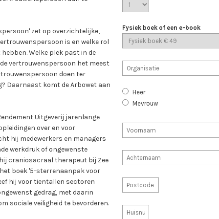
Fysiek boek of een e-book
persoon' zet op overzichtelijke,
 vertrouwenspersoon is en welke rol
et hebben. Welke plek past in de
t de vertrouwenspersoon het meest
vertrouwenspersoon doen ter
g? Daarnaast komt de Arbowet aan
Heer
Mevrouw
Rendement Uitgeverij jarenlange
 opleidingen over en voor
cht hij medewerkers en managers
nde werkdruk of ongewenste
j craniosacraal therapeut bij Zee
het boek '5-sterrenaanpak voor
f hij voor tientallen sectoren
ongewenst gedrag, met daarin
m sociale veiligheid te bevorderen.